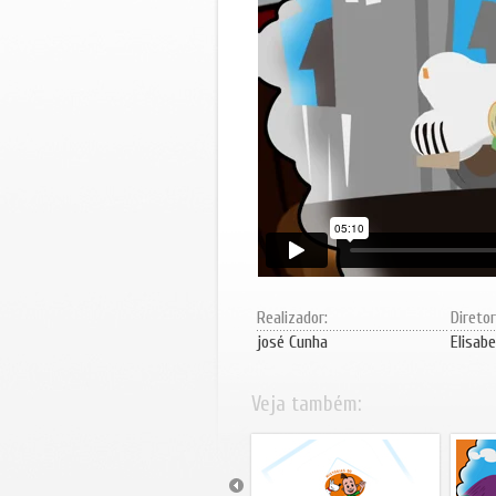
Realizador:
Direto
josé Cunha
Elisabe
Veja também: