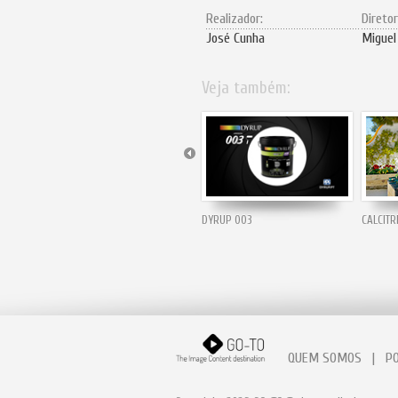
Realizador:
Diretor
José Cunha
Miguel
Veja também:
DYRUP 003
CALCIT
QUEM SOMOS
|
P