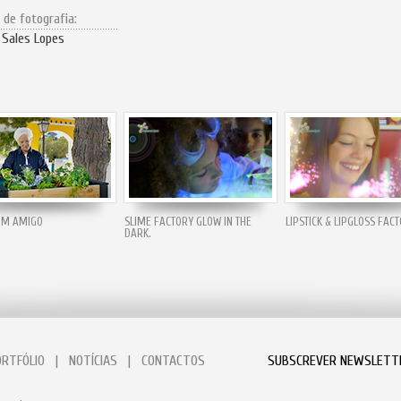
 de fotografia:
 Sales Lopes
RIM AMIGO
SLIME FACTORY GLOW IN THE
LIPSTICK & LIPGLOSS FAC
DARK.
ORTFÓLIO
|
NOTÍCIAS
|
CONTACTOS
SUBSCREVER NEWSLETT