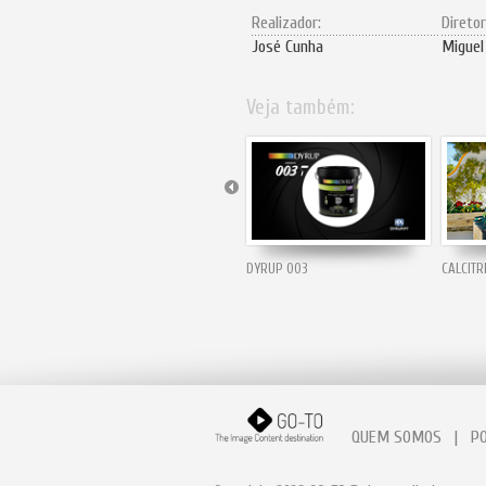
Realizador:
Diretor
José Cunha
Miguel
Veja também:
DYRUP 003
CALCIT
QUEM SOMOS
|
P