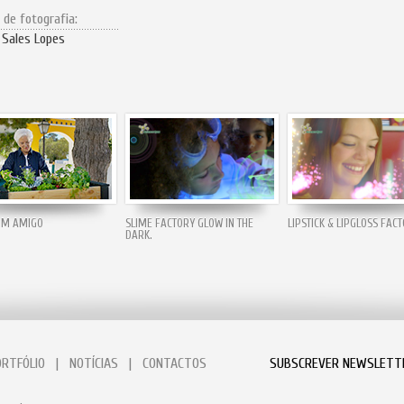
 de fotografia:
 Sales Lopes
RIM AMIGO
SLIME FACTORY GLOW IN THE
LIPSTICK & LIPGLOSS FAC
DARK.
ORTFÓLIO
|
NOTÍCIAS
|
CONTACTOS
SUBSCREVER NEWSLETT