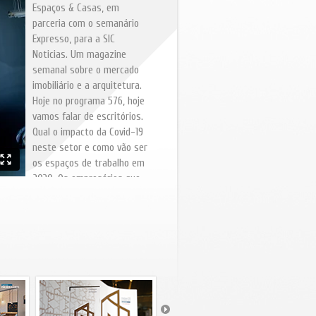
Espaços & Casas, em
parceria com o semanário
Expresso, para a SIC
Noticias. Um magazine
semanal sobre o mercado
imobiliário e a arquitetura.
Hoje no programa 576, hoje
vamos falar de escritórios.
Qual o impacto da Covid-19
neste setor e como vão ser
os espaços de trabalho em
2030. Os empresários que
trabalham em reabilitação
urbana, estão apreensivos
quanto ao futuro desta área
de atividade. Uma moradia
de traço contemporâneo,
com piscina, é a casa que
destacamos. Segundo o
Índice Remax nos próximos