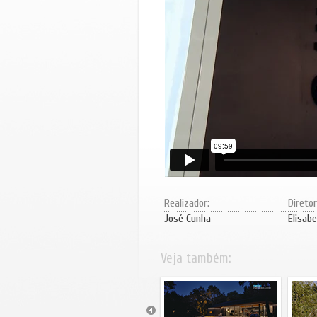
Realizador:
Direto
José Cunha
Elisabe
Veja também: