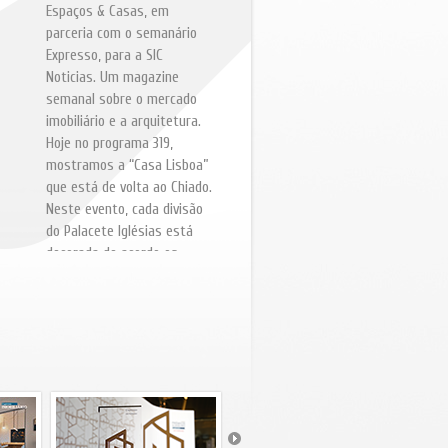
Espaços & Casas, em
parceria com o semanário
Expresso, para a SIC
Noticias. Um magazine
semanal sobre o mercado
imobiliário e a arquitetura.
Hoje no programa 319,
mostramos a “Casa Lisboa”
que está de volta ao Chiado.
Neste evento, cada divisão
do Palacete Iglésias está
decorada de acordo os
critérios do decorador
encarregue de remodelar o
espaço. Na Propriedade em
Destaque, de hoje mostra-
lhe uma casa com um traço
arquitectónico singular,
rodeada de verde e com
vista para o mar. Pode a