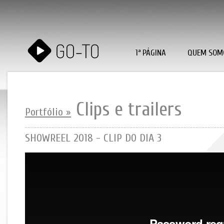
1ª PÁGINA
QUEM SOM
Clips e trailers
Portfólio »
SHOWREEL 2018 - CLIP DO DIA 3